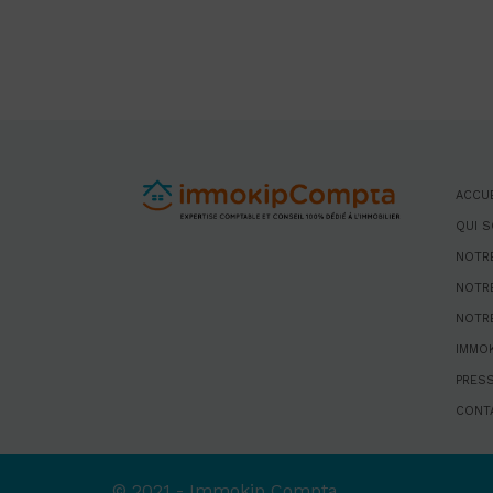
ACCUE
QUI 
NOTRE
NOTR
NOTRE
IMMOK
PRES
CONT
© 2021 - Immokip Compta