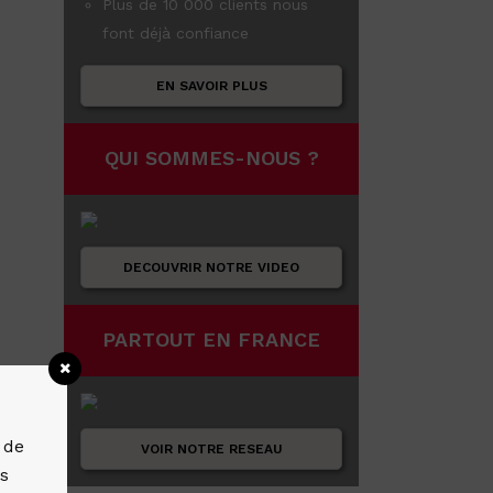
Plus de 10 000 clients nous
font déjà confiance
EN SAVOIR PLUS
QUI SOMMES-NOUS ?
DECOUVRIR NOTRE VIDEO
PARTOUT EN FRANCE
 de
VOIR NOTRE RESEAU
es