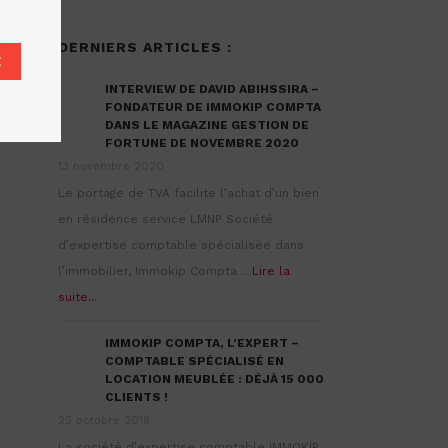
DERNIERS ARTICLES :
E
INTERVIEW DE DAVID ABIHSSIRA –
FONDATEUR DE IMMOKIP COMPTA
DANS LE MAGAZINE GESTION DE
FORTUNE DE NOVEMBRE 2020
13 novembre 2020
Le portage de TVA facilite l’achat d’un bien
en résidence service LMNP Société
d’expertise comptable spécialisée dans
l’immobilier, Immokip Compta …
Lire la
suite...
IMMOKIP COMPTA, L’EXPERT –
COMPTABLE SPÉCIALISÉ EN
LOCATION MEUBLÉE : DÉJÀ 15 000
CLIENTS !
25 octobre 2018
La société d’expertise comptable IMMOKIP