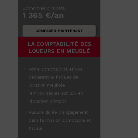
Economies d'impôts
1 365 €/an
COMPARER MAINTENANT
LA COMPTABILITÉ DES
LOUEURS EN MEUBLÉ
Votre comptabilité et vos
déclarations fiscales de
location meublée
remboursables aux 2/3 en
réduction d’impôt
Aucune durée d'engagement
dans la mission comptable et
fiscale