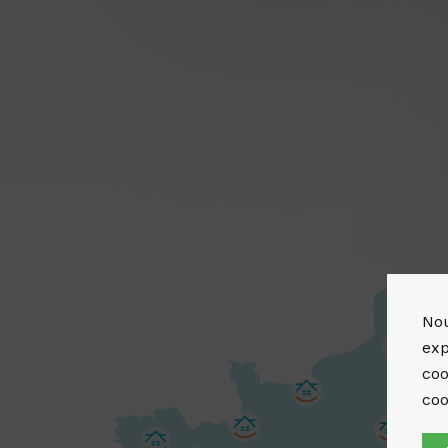
Nou
exp
coo
coo