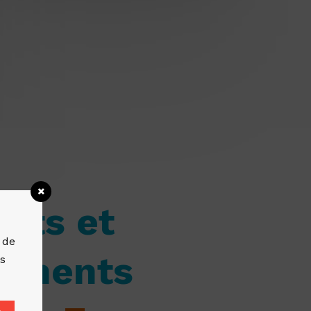
ents et
 de
ements
es