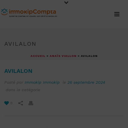
AVILALON
ACCUEIL
»
ANAÏS VIALLON
»
AVILALON
AVILALON
Posté par
Immokip Immokip
le
26 septembre 2024
dans la catégorie
0