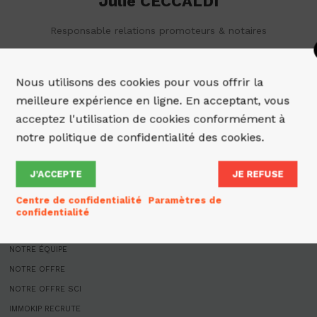
Julie CECCALDI
Responsable relations promoteurs & notaires
Nous utilisons des cookies pour vous offrir la
meilleure expérience en ligne. En acceptant, vous
acceptez l'utilisation de cookies conformément à
notre politique de confidentialité des cookies.
J’ACCEPTE
JE REFUSE
Centre de confidentialité
Paramètres de
ACCUEIL
confidentialité
QUI SOMMES-NOUS
NOTRE ÉQUIPE
NOTRE OFFRE
NOTRE OFFRE SCI
IMMOKIP RECRUTE