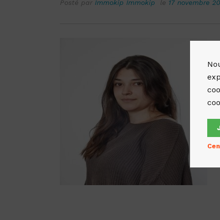
Posté par
Immokip Immokip
le
17 novembre 2
Nou
exp
coo
coo
Cen