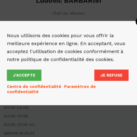
Ludovic BARBARISI
Chef de Mission
Nous utilisons des cookies pour vous offrir la
meilleure expérience en ligne. En acceptant, vous
acceptez l'utilisation de cookies conformément à
notre politique de confidentialité des cookies.
J’ACCEPTE
JE REFUSE
Centre de confidentialité
Paramètres de
ACCUEIL
confidentialité
QUI SOMMES-NOUS
NOTRE ÉQUIPE
NOTRE OFFRE
NOTRE OFFRE SCI
IMMOKIP RECRUTE