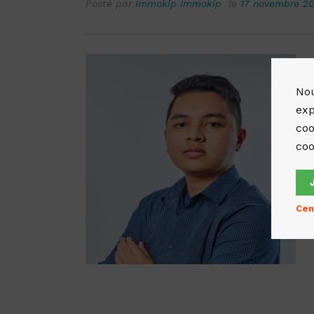
Posté par
Immokip Immokip
le
17 novembre 2
Nou
exp
coo
coo
Cen