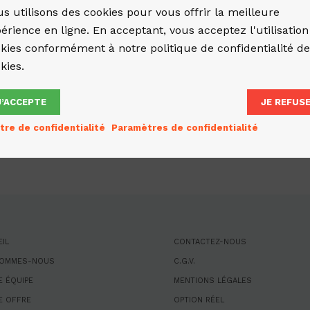
s utilisons des cookies pour vous offrir la meilleure
érience en ligne. En acceptant, vous acceptez l'utilisation
kies conformément à notre politique de confidentialité d
kies.
J’ACCEPTE
JE REFUS
tre de confidentialité
Paramètres de confidentialité
IL
CONTACTEZ-NOUS
SOMMES-NOUS
C.G.V.
 ÉQUIPE
MENTIONS LÉGALES
E OFFRE
OPTION RÉEL