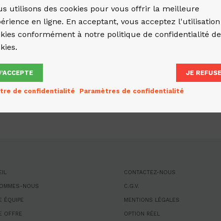
s utilisons des cookies pour vous offrir la meilleure
érience en ligne. En acceptant, vous acceptez l'utilisation
kies conformément à notre politique de confidentialité d
kies.
J’ACCEPTE
JE REFUS
tre de confidentialité
Paramètres de confidentialité
IL
CONTACTEZ-NOUS
SOMMES-NOUS
C.G.V.
 ÉQUIPE
MENTIONS LÉGALES
E OFFRE
OPTION RÉEL