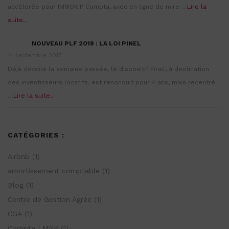
accélérée pour IMMOKIP Compta, avec en ligne de mire …
Lire la
suite...
NOUVEAU PLF 2018 : LA LOI PINEL
14 septembre 2017
Déjà dévoilé la semaine passée, le dispositif Pinel, à destination
des investisseurs locatifs, est reconduit pour 4 ans, mais recentré
…
Lire la suite...
CATÉGORIES :
Airbnb
(1)
amortissement comptable
(1)
Blog
(1)
Centre de Gestion Agrée
(1)
CGA
(1)
Compta LMNP
(1)