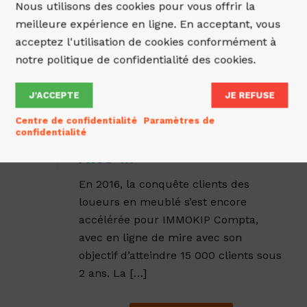
Nous utilisons des cookies pour vous offrir la
meilleure expérience en ligne. En acceptant, vous
acceptez l'utilisation de cookies conformément à
notre politique de confidentialité des cookies.
Posté par
Immokip Immokip
dans la catégorie
Conseils
le
14 septembre 2017
J’ACCEPTE
JE REFUSE
IMMOKIP COMPTA :
Centre de confidentialité
Paramètres de
15 000 CLIENTS DANS 2
confidentialité
3
ANS !!!
En 2016, la conquête clients des
loueurs en meublé s’est encore
accélérée pour IMMOKIP Compta,
avec en ligne de mire avec son
objectif d’atteindre 15 000 clients sous
2 ans. La […]