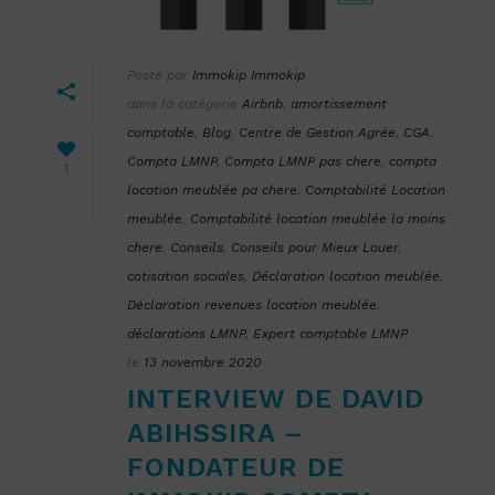
Posté par
Immokip Immokip
dans la catégorie
Airbnb
,
amortissement
comptable
,
Blog
,
Centre de Gestion Agrée
,
CGA
,
Compta LMNP
,
Compta LMNP pas chere
,
compta
1
location meublée pa chere
,
Comptabilité Location
meublée
,
Comptabilité location meublée la moins
chere
,
Conseils
,
Conseils pour Mieux Louer
,
cotisation sociales
,
Déclaration location meublée
,
Déclaration revenues location meublée
,
déclarations LMNP
,
Expert comptable LMNP
le
13 novembre 2020
INTERVIEW DE DAVID
ABIHSSIRA –
FONDATEUR DE