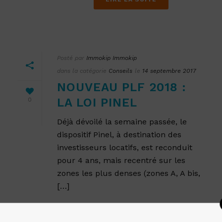
Posté par
Immokip Immokip
dans la catégorie
Conseils
le
14 septembre 2017
NOUVEAU PLF 2018 :
LA LOI PINEL
0
Déjà dévoilé la semaine passée, le
dispositif Pinel, à destination des
investisseurs locatifs, est reconduit
pour 4 ans, mais recentré sur les
zones les plus denses (zones A, A bis,
[…]
LIRE LA SUITE